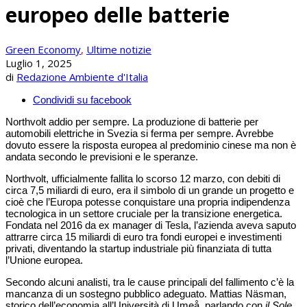
europeo delle batterie
Green Economy
,
Ultime notizie
Luglio 1, 2025
di
Redazione Ambiente d'Italia
Condividi su facebook
Northvolt addio per sempre. La produzione di batterie per
automobili elettriche in Svezia si ferma per sempre. Avrebbe
dovuto essere la risposta europea al predominio cinese ma non è
andata secondo le previsioni e le speranze.
Northvolt, ufficialmente fallita lo scorso 12 marzo, con debiti di
circa 7,5 miliardi di euro, era il simbolo di un grande un progetto e
cioè che l’Europa potesse conquistare una propria indipendenza
tecnologica in un settore cruciale per la transizione energetica.
Fondata nel 2016 da ex manager di Tesla, l’azienda aveva saputo
attrarre circa 15 miliardi di euro tra fondi europei e investimenti
privati, diventando la startup industriale più finanziata di tutta
l’Unione europea.
Secondo alcuni analisti, tra le cause principali del fallimento c’è la
mancanza di un sostegno pubblico adeguato. Mattias Näsman,
storico dell’economia all’Università di Umeå, parlando con
il Sole