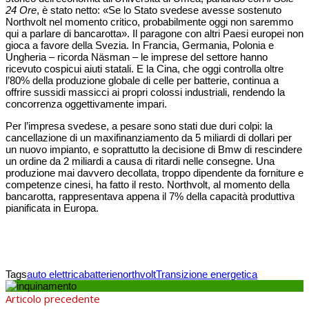
24 Ore
, è stato netto: «Se lo Stato svedese avesse sostenuto
Northvolt nel momento critico, probabilmente oggi non saremmo
qui a parlare di bancarotta». Il paragone con altri Paesi europei non
gioca a favore della Svezia. In Francia, Germania, Polonia e
Ungheria – ricorda Näsman – le imprese del settore hanno
ricevuto cospicui aiuti statali. E la Cina, che oggi controlla oltre
l’80% della produzione globale di celle per batterie, continua a
offrire sussidi massicci ai propri colossi industriali, rendendo la
concorrenza oggettivamente impari.
Per l’impresa svedese, a pesare sono stati due duri colpi: la
cancellazione di un maxifinanziamento da 5 miliardi di dollari per
un nuovo impianto, e soprattutto la decisione di Bmw di rescindere
un ordine da 2 miliardi a causa di ritardi nelle consegne. Una
produzione mai davvero decollata, troppo dipendente da forniture e
competenze cinesi, ha fatto il resto. Northvolt, al momento della
bancarotta, rappresentava appena il 7% della capacità produttiva
pianificata in Europa.
Tags
auto elettrica
batterie
northvolt
Transizione energetica
Articolo precedente